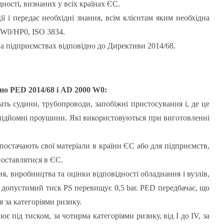
дності, визнаних у всіх країнах ЄС.
 і передає необхідні знання, всім клієнтам яким необхідна
 W0/HP0, ISO 3834.
на підприємствах відповідно до Директиви 2014/68.
дно PED 2014/68 і AD 2000 W0:
ть судини, трубопроводи, запобіжні пристосування і, де це
 підйомні проушини. Які використовуються при виготовленні
постачають свої матеріали в країни ЄС або для підприємств,
поставлятися в ЄС.
, виробництва та оцінки відповідності обладнання і вузлів,
 допустимий тиск PS перевищує 0,5 bar. PED передбачає, що
я за категоріями ризику.
 під тиском, за чотирма категоріями ризику, від I до IV, за