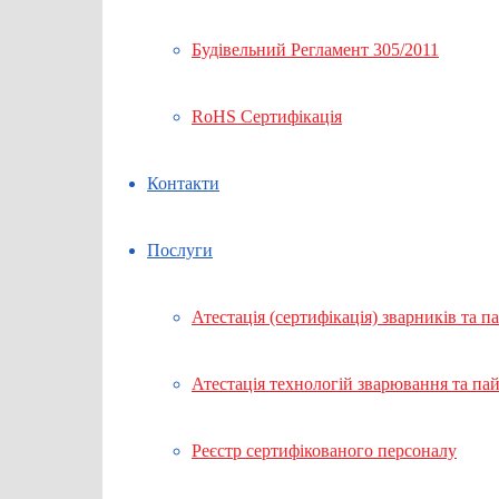
Будівельний Регламент 305/2011
RoHS Сертифікація
Контакти
Послуги
Атестація (сертифікація) зварників та п
Атестація технологій зварювання та па
Реєстр сертифікованого персоналу