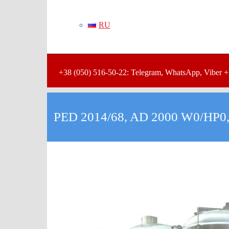
RU
+38 (050) 516-50-22: Telegram, WhatsApp, Viber +
PED 2014/68, AD 2000 W0/HP0,