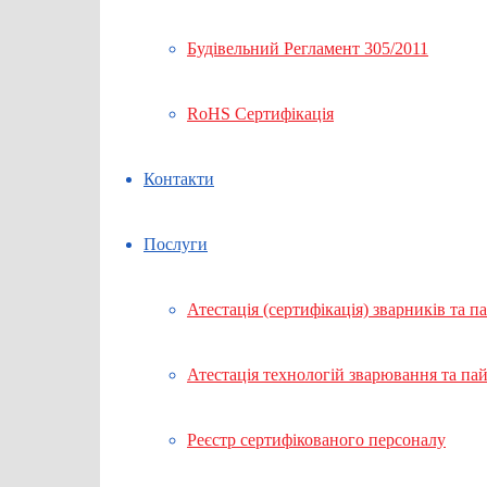
Будівельний Регламент 305/2011
RoHS Сертифікація
Контакти
Послуги
Атестація (сертифікація) зварників та п
Атестація технологій зварювання та па
Реєстр сертифікованого персоналу