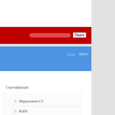
Поиск
DAKC
ЛЯПКО
Сертифікація
Маркування СЄ
RoHS