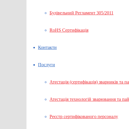
Будівельний Регламент 305/2011
RoHS Сертифікація
Контакти
Послуги
Атестація (сертифікація) зварників та п
Атестація технологій зварювання та па
Реєстр сертифікованого персоналу