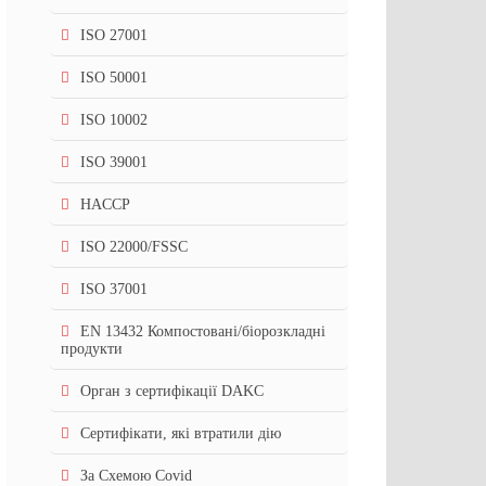
ISO 27001
ISO 50001
ISO 10002
ISO 39001
HACCP
ISO 22000/FSSC
ISO 37001
EN 13432 Компостовані/біорозкладні
продукти
Орган з сертифікації DAKC
Сертифікати, які втратили дію
За Cхемою Covid