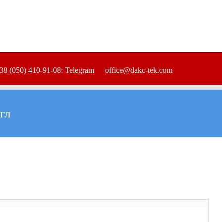
38 (050) 410-91-08: Telegram
office@dakc-tek.com
гл