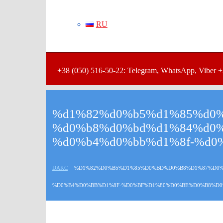
RU
+38 (050) 516-50-22: Telegram, WhatsApp, Viber +
%d1%82%d0%b5%d1%85%d0%
%d0%b8%d0%bd%d1%84%d0%
%d0%b4%d0%bb%d1%8f-%d0
DAKC
%D1%82%D0%B5%D1%85%D0%BD%D0%B8%D1%87%D0%
%D0%B4%D0%BB%D1%8F-%D0%BF%D1%80%D0%BE%D0%B8%D