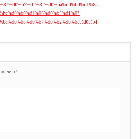
%87%d0%b5%d1%81%d0%ba%d0%b0%d1%8f-
%bc%d0%b0%d1%86%d0%b8%d1%8f-
0%be%d0%b8%d0%b7%d0%b2%d0%be%d0%b4
 помечены
*