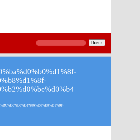
Поиск
%ba%d0%b0%d1%8f-
%b8%d1%8f-
0%b2%d0%be%d0%b4
%BC%D0%B0%D1%86%D0%B8%D1%8F-