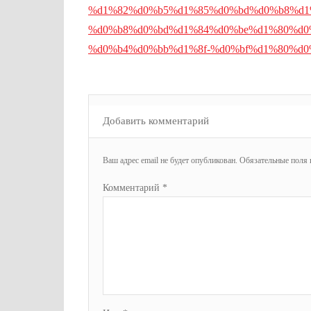
%d1%82%d0%b5%d1%85%d0%bd%d0%b8%d1
%d0%b8%d0%bd%d1%84%d0%be%d1%80%d0
%d0%b4%d0%bb%d1%8f-%d0%bf%d1%80%d
Добавить комментарий
Ваш адрес email не будет опубликован.
Обязательные поля
Комментарий
*