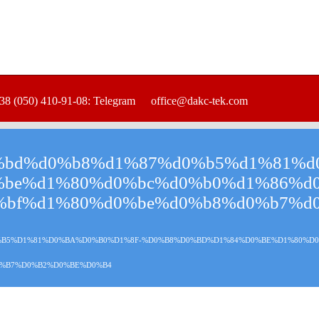
38 (050) 410-91-08: Telegram
office@dakc-tek.com
bd%d0%b8%d1%87%d0%b5%d1%81%d0
be%d1%80%d0%bc%d0%b0%d1%86%d0
%bf%d1%80%d0%be%d0%b8%d0%b7%d
B5%D1%81%D0%BA%D0%B0%D1%8F-%D0%B8%D0%BD%D1%84%D0%BE%D1%80%D0
0%B7%D0%B2%D0%BE%D0%B4