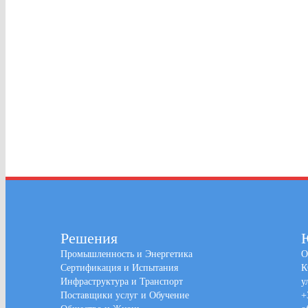
Решения
Промышленность и Энергетика
О
Сертификация и Испытания
К
Инфраструктура и Транспорт
у
Поставщики услуг и Обучение
+