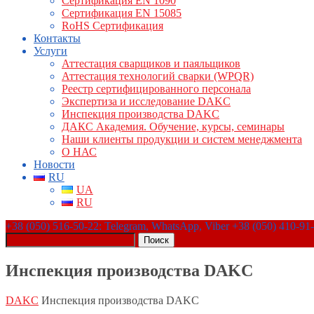
Сертификация EN 1090
Сертификация EN 15085
RoHS Сертификация
Контакты
Услуги
Аттестация сварщиков и паяльщиков
Аттестация технологий сварки (WPQR)
Реестр сертифицированного персонала
Экспертиза и исследование DAKC
Инспекция производства DAKC
ДАКС Академия. Обучение, курсы, семинары
Наши клиенты продукции и систем менеджмента
О НАС
Новости
RU
UA
RU
+38 (050) 516-50-22: Telegram, WhatsApp, Viber +38 (050) 410-91
Поиск
Инспекция производства DAKC
DAKC
Инспекция производства DAKC