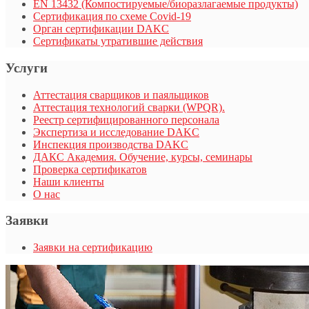
EN 13432 (Компостируемые/биоразлагаемые продукты)
Сертификация по схеме Covid-19
Орган сертификации DAKC
Сертификаты утратившие действия
Услуги
Аттестация сварщиков и паяльщиков
Аттестация технологий сварки (WPQR).
Реестр сертифицированного персонала
Экспертиза и исследование DAKC
Инспекция производства DAKC
ДАКС Академия. Обучение, курсы, семинары
Проверка сертификатов
Наши клиенты
О нас
Заявки
Заявки на сертификацию