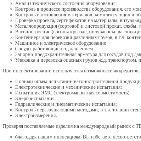
Анализ технического состояния оборудования
Контроль в процессе производства оборудования, его мо
Контроль изготовления материалов, комплектующих и о
Проверка проекта, сертификатов на материалы, визуаль
Металлопродукция (сортовой и листовой прокат, слябы, т
Вагоностроение (вагоны крытые, полувагоны, вагоны-ци
Контейнера для перевозки различных грузов, в т.ч. конте
Машинное и электрическое оборудование
Сосуды работающие под давлением
Запорно-предохранительная арматура для сосудов под дав
Упаковка и перевозка опасных грузов ж.д. транспортом, 
При инспектировании используются возможности аккредитова
Полный объем испытаний вагоностроительной продукци
Электротехнические и механические испытания;
Испытания ЭМС (электромагнитная совместимость);
Энергоиспытания;
Гидравлические и пневматические испытания;
Контроль неразрушающими методами, в т.ч. толщин стен
Электроизмерения.
Проверяя поставляемые изделия на международный ры
благодаря нашим инспекциям, Вы избегаете несоответст