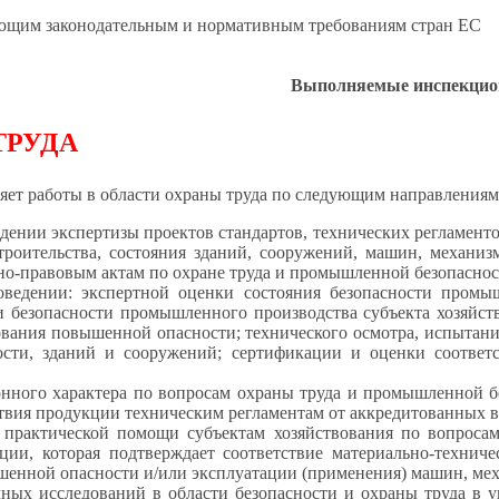
ующим законодательным и нормативным требованиям стран ЕС
 инспекционные ра
ТРУДА
оты в области охраны труда по следующим направлениям
ении экспертизы проектов стандартов, технических регламентов
строительства, состояния зданий, сооружений, машин, механи
вно-правовым актам по охране труда и промышленной безопасно
оведении: экспертной оценки состояния безопасности промы
 и безопасности промышленного производства субъекта хозяйс
вания повышенной опасности; технического осмотра, испытания
сти, зданий и сооружений; сертификации и оценки соответ
нного характера по вопросам охраны труда и промышленной бе
твия продукции техническим регламентам от аккредитованных в
 практической помощи субъектам хозяйствования по вопроса
ации, которая подтверждает соответствие материально-технич
шенной опасности и/или эксплуатации (применения) машин, ме
ных исследований в области безопасности и охраны труда в 