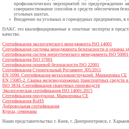
профилактических мероприятий по предупреждению ава
совершенствование способов и средств обеспечения безо
угольных шахтах.
Внедрение на угольных и горнорудных предприятиях, в 
DAKC это квалифицированные и опытные эксперты в представ
качестве.
Сертификация экологического менеджмента ISO 14001
Сертификация системы менеджмента безопасности и охраны зд
Сертификация систем энергетического менеджмента ISO 50001
Сертификация ISO 37001
Сертификация пищевой безопасности ISO 22001
Сертификация Строительный Регламент 305/2011
EN 1090. Сертификация металлоконструкций. Маркировка СЕ
EN 15085-2. Сварка железнодорожных транспортных средств и
ISO 3834. Сертификация сварочных производств
Экологическая сертификация ISO 14001:2015
Сертификация продукции. Маркировка СЕ
Сертификация RoHS
Добровольная сертификация
Курсы, семинары
Наши представительства: г. Киев, г. Днепропетровск, г. Харько