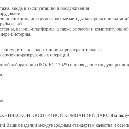
нтажа, ввода в эксплуатацию и обслуживания
борудования
ную инспекцию, инструментальные методы контроля и испытаний
рубы и т.д)
стерны, вагоны-платформы, а также запчасти и комплектующие)
йнера-цистерны.
лением, в т.ч. клапана запорно-предохранительные.
погрузочно-разгрузочных операций.
нной лаборатории (ISO/IEC 17025) и проведение следующих ви
и;
ок;
нок с ТЕХНИЧЕСКОЙ ЭКСПЕРТНОЙ КОМПАНИЕЙ ДАКС
Вы полу
вий Ваших изделий международным стандартам качества и безоп