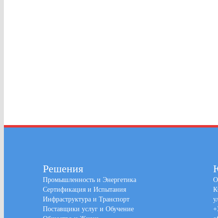
Решения
Промышленность и Энергетика
О
Сертификация и Испытания
К
Инфраструктура и Транспорт
у
Поставщики услуг и Обучение
+