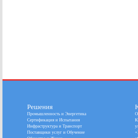
Решения
Промышленность и Энергетика
О
Сертификация и Испытания
К
Инфраструктура и Транспорт
у
Поставщики услуг и Обучение
+