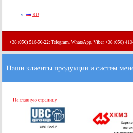
RU
+38 (050) 516-50-22: Telegram, WhatsApp, Viber +38 (050) 410
Наши клиенты продукции и систем мен
На главную страницу